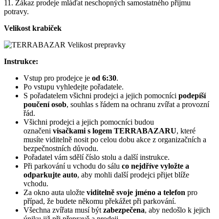
11. Zákaz prodeje mláďat neschopných samostatného příjmu
potravy.
Velikost krabiček
Instrukce:
Vstup pro prodejce je
od 6:30
.
Po vstupu vyhledejte pořadatele.
S pořadatelem všichni prodejci a jejich pomocníci
podepíší
poučení osob
, souhlas s řádem na ochranu zvířat a provozní
řád.
Všichni prodejci a jejich pomocníci budou
označeni
visačkami s logem TERRABAZARU
, které
musíte viditelně nosit po celou dobu akce z organizačních a
bezpečnostních důvodu.
Pořadatel vám sdělí číslo stolu a další instrukce.
Při parkování u vchodu do sálu
co nejdříve vyložte a
odparkujte auto
, aby mohli další prodejci přijet blíže
vchodu.
Za okno auta uložte
viditelně svoje jméno a telefon
pro
případ, že budete někomu překážet při parkování.
Všechna zvířata musí být
zabezpečena
, aby nedošlo k jejich
úniku již při přepravě a prodeji.