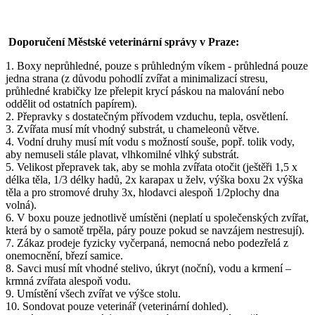
Doporučení Městské veterinární správy v Praze:
1. Boxy neprůhledné, pouze s průhledným víkem - průhledná pouze
jedna strana (z důvodu pohodlí zvířat a minimalizací stresu,
průhledné krabičky lze přelepit krycí páskou na malování nebo
oddělit od ostatních papírem).
2. Přepravky s dostatečným přívodem vzduchu, tepla, osvětlení.
3. Zvířata musí mít vhodný substrát, u chameleonů větve.
4. Vodní druhy musí mít vodu s možností souše, popř. tolik vody,
aby nemuseli stále plavat, vlhkomilné vlhký substrát.
5. Velikost přepravek tak, aby se mohla zvířata otočit (ještěři 1,5 x
délka těla, 1/3 délky hadů, 2x karapax u želv, výška boxu 2x výška
těla a pro stromové druhy 3x, hlodavci alespoň 1/2plochy dna
volná).
6. V boxu pouze jednotlivě umístěni (neplatí u společenských zvířat,
která by o samotě trpěla, páry pouze pokud se navzájem nestresují).
7. Zákaz prodeje fyzicky vyčerpaná, nemocná nebo podezřelá z
onemocnění, březí samice.
8. Savci musí mít vhodné stelivo, úkryt (noční), vodu a krmení –
krmná zvířata alespoň vodu.
9. Umístění všech zvířat ve výšce stolu.
10. Sondovat pouze veterinář (veterinární dohled).