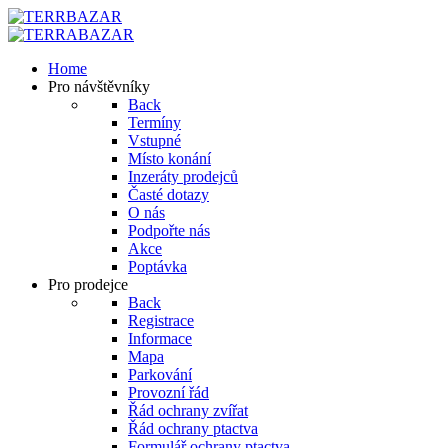
Home
Pro návštěvníky
Back
Termíny
Vstupné
Místo konání
Inzeráty prodejců
Časté dotazy
O nás
Podpořte nás
Akce
Poptávka
Pro prodejce
Back
Registrace
Informace
Mapa
Parkování
Provozní řád
Řád ochrany zvířat
Řád ochrany ptactva
Formulář ochrany ptactva