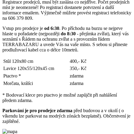
Registrace prodejců, musí být zaslána co nejdříve. Počet prodejních
míst je neomezené! Po registraci dostanete potvrzení a další
informace emailem. Výjimečně můžete provést registraci telefonicky
na 606 379 809.
Vstup pro prodejce je
od 6:30
. Po příchodu na burzu se nejprve
hlaste u pořadatele (nejpozději
do 8:30
- přejímka zvířat), který vás
seznámí s Řádem na ochranu zvířat a s provozním řádem
TERRABAZARU a uvede Vás na vaše místo. S sebou si přineste
prodlužovací kabel cca o délce 10metrů.
Stůl 120x80 cm
400,- Kč
Lavice 120x55/120x45 cm
350,- Kč
Ptactvo *
zdarma
Morčata, králíci
zdarma
* Bodovací klece pro ptactvo je možné zapůjčit při nahlášení
předem zdarma.
Parkování je pro prodejce zdarma
před budovou a v okolí ( o
víkendu lze parkovat na modrých zónách bezplatně). Občerstvení je
zajištěné.