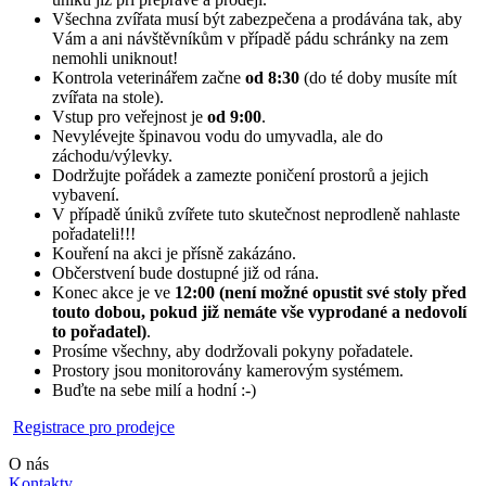
Všechna zvířata musí být zabezpečena a prodávána tak, aby
Vám a ani návštěvníkům v případě pádu schránky na zem
nemohli uniknout!
Kontrola veterinářem začne
od 8:30
(do té doby musíte mít
zvířata na stole).
Vstup pro veřejnost je
od 9:00
.
Nevylévejte špinavou vodu do umyvadla, ale do
záchodu/výlevky.
Dodržujte pořádek a zamezte poničení prostorů a jejich
vybavení.
V případě úniků zvířete tuto skutečnost neprodleně nahlaste
pořadateli!!!
Kouření na akci je přísně zakázáno.
Občerstvení bude dostupné již od rána.
Konec akce je ve
12:00 (není možné opustit své stoly před
touto dobou, pokud již nemáte vše vyprodané a nedovolí
to pořadatel)
.
Prosíme všechny, aby dodržovali pokyny pořadatele.
Prostory jsou monitorovány kamerovým systémem.
Buďte na sebe milí a hodní :-)
Registrace pro prodejce
O nás
Kontakty