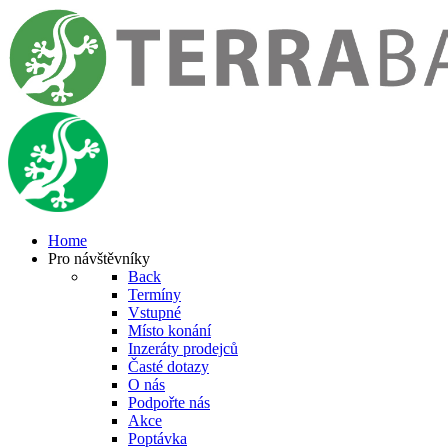
Home
Pro návštěvníky
Back
Termíny
Vstupné
Místo konání
Inzeráty prodejců
Časté dotazy
O nás
Podpořte nás
Akce
Poptávka